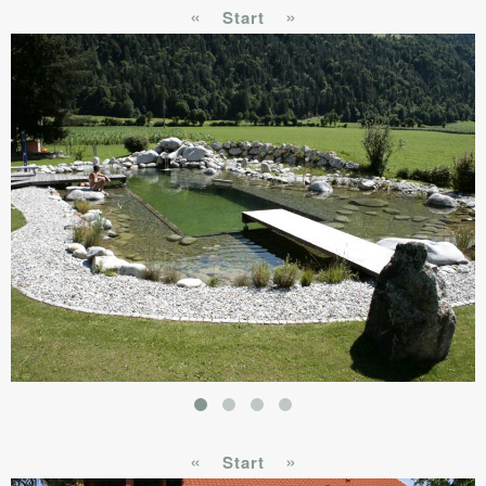
«
»
Start
«
»
Start